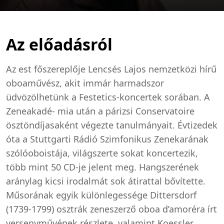
Az előadásról
Az est főszereplője Lencsés Lajos nemzetközi hírű
oboaművész, akit immár harmadszor
üdvözölhetünk a Festetics-koncertek sorában. A
Zeneakadé- mia után a párizsi Conservatoire
ösztöndíjasaként végezte tanulmányait. Évtizedek
óta a Stuttgarti Rádió Szimfonikus Zenekarának
szólóoboistája, világszerte sokat koncertezik,
több mint 50 CD-je jelent meg. Hangszerének
aránylag kicsi irodalmát sok átirattal bővítette.
Műsorának egyik különlegessége Dittersdorf
(1739-1799) osztrák zeneszerző oboa d’amoréra írt
versenyművének részlete, valamint Koessler