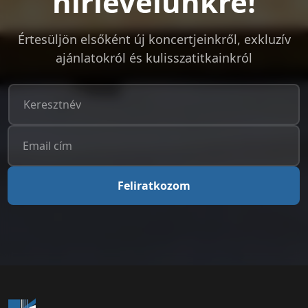
hírlevelünkre!
Értesüljön elsőként új koncertjeinkről, exkluzív
ajánlatokról és kulisszatitkainkról
Feliratkozom