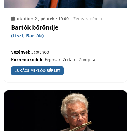
október 2., péntek · 19:00
Zeneakadémia
Bartók bőröndje
(Liszt, Bartók)
Vezényel:
Scott Yoo
Közreműködők:
Fejérvári Zoltán - Zongora
LUKÁCS MIKLÓS-BÉRLET