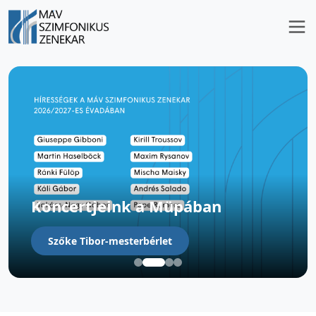
Koncertjeink a Müpában
Szőke Tibor-mesterbérlet