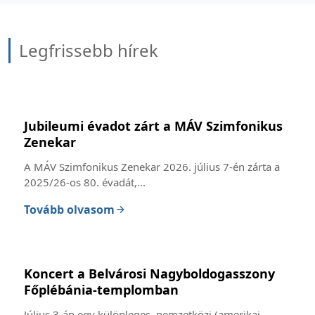
Legfrissebb hírek
Jubileumi évadot zárt a MÁV Szimfonikus
Zenekar
A MÁV Szimfonikus Zenekar 2026. július 7-én zárta a
2025/26-os 80. évadát,...
Tovább olvasom
Koncert a Belvárosi Nagyboldogasszony
Főplébánia-templomban
Július 3-án egy különleges, nemzetközi (amerikai-