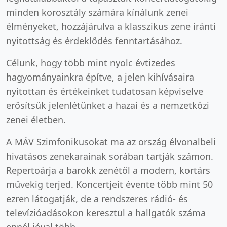
minden korosztály számára kínálunk zenei
élményeket, hozzájárulva a klasszikus zene iránti
nyitottság és érdeklődés fenntartásához.
Célunk, hogy több mint nyolc évtizedes
hagyományainkra építve, a jelen kihívásaira
nyitottan és értékeinket tudatosan képviselve
erősítsük jelenlétünket a hazai és a nemzetközi
zenei életben.
A MÁV Szimfonikusokat ma az ország élvonalbeli
hivatásos zenekarainak sorában tartják számon.
Repertoárja a barokk zenétől a modern, kortárs
művekig terjed. Koncertjeit évente több mint 50
ezren látogatják, de a rendszeres rádió- és
televízióadásokon keresztül a hallgatók száma
ennél jóval több.