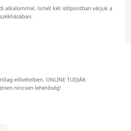
i alkalommal, ismét két időpontban várjuk a
 székházában.
izárólag elővételben, ONLINE TUDJÁK
zínen nincsen lehetőség!