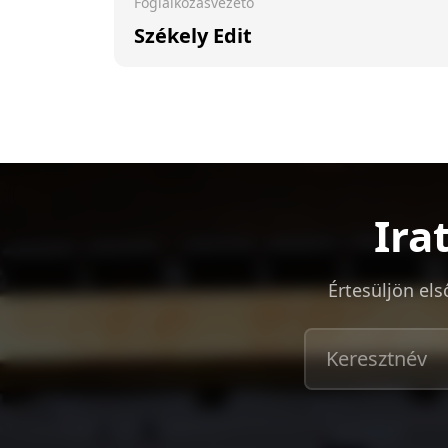
Foglalkozásvezető
Székely Edit
Ira
Értesüljön els