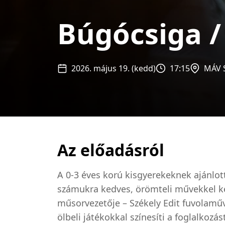
Búgócsiga /
2026. május 19. (kedd)
17:15
MÁV 
Az előadásról
A 0-3 éves korú kisgyerekeknek ajánlo
számukra kedves, örömteli művekkel k
műsorvezetője – Székely Edit fuvolamű
ölbeli játékokkal színesíti a foglalkozás