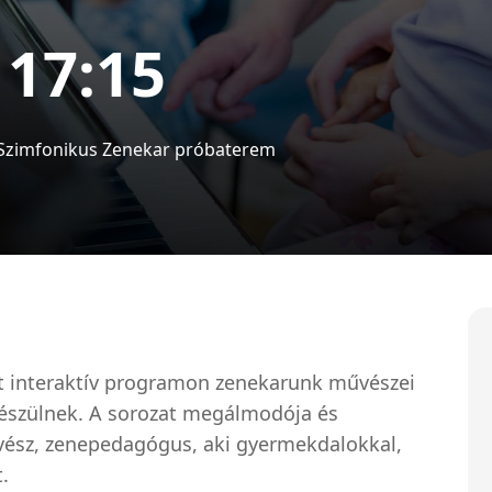
 17:15
Szimfonikus Zenekar próbaterem
tt interaktív programon zenekarunk művészei
észülnek. A sorozat megálmodója és
vész, zenepedagógus, aki gyermekdalokkal,
t.