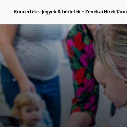
Koncertek
Jegyek & bérletek
Zenekar
Hírek
Tám