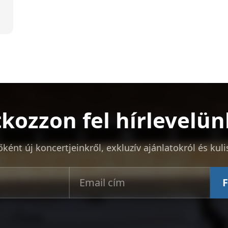
tkozzon fel hírlevelün
őként új koncertjeinkről, exkluzív ajánlatokról és kuli
F