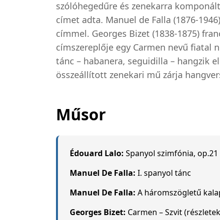
szólóhegedűre és zenekarra komponált
címet adta. Manuel de Falla (1876-194
címmel. Georges Bizet (1838-1875) fran
címszereplője egy Carmen nevű fiatal n
tánc – habanera, seguidilla – hangzik e
összeállított zenekari mű zárja hangver
Műsor
Édouard Lalo:
Spanyol szimfónia, op.21 –
Manuel De Falla:
I. spanyol tánc
Manuel De Falla:
A háromszögletű kalap
Georges Bizet:
Carmen – Szvit (részletek