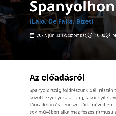
Spanyolhon
(Lalo, De Falla, Bizet)
2027. június 12. (szombat)
10:00
M
Az előadásról
Spanyolország földrészünk déli részén 
között. Gyönyörű ország, lakói nyíltszí
táncaikban és zeneszerzőik műveiben is
sok művében alkalmaz feszes ritmusú s