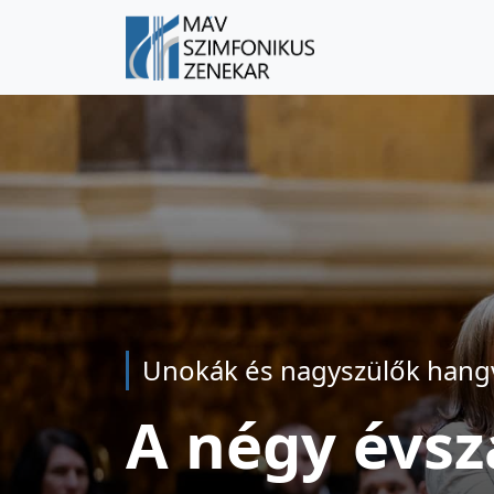
Unokák és nagyszülők hangv
A négy évsz