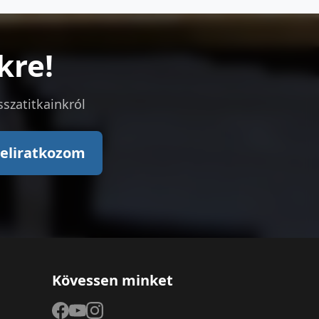
kre!
sszatitkainkról
eliratkozom
Kövessen minket