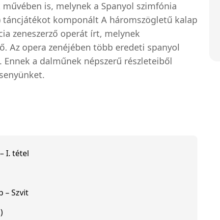
 művében is, melynek a Spanyol szimfónia
6) táncjátékot komponált A háromszögletű kalap
cia zeneszerző operát írt, melynek
ő. Az opera zenéjében több eredeti spanyol
l. Ennek a dalműnek népszerű részleteiből
senyünket.
 I. tétel
 – Szvit
)