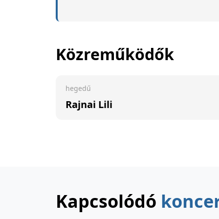
Közreműködők
hegedű
Rajnai Lili
Kapcsolódó
konce