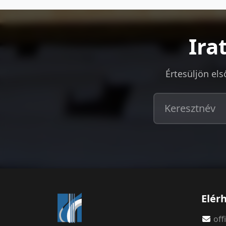
Ira
Értesüljön els
Elér
of