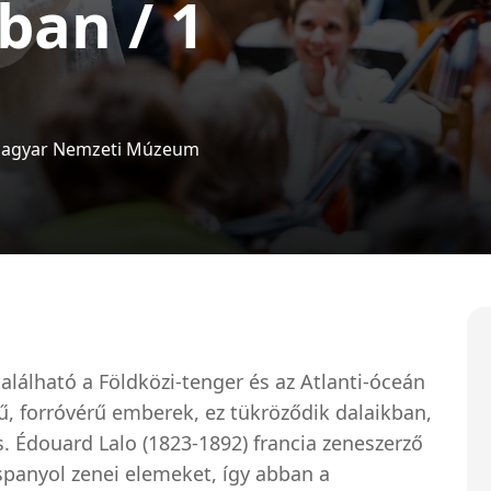
ban / 1
agyar Nemzeti Múzeum
található a Földközi-tenger és az Atlanti-óceán
vű, forróvérű emberek, ez tükröződik dalaikban,
. Édouard Lalo (1823-1892) francia zeneszerző
panyol zenei elemeket, így abban a