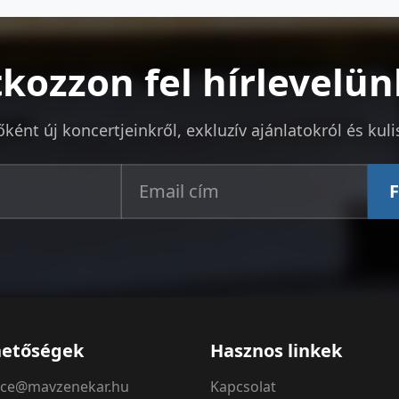
tkozzon fel hírlevelün
őként új koncertjeinkről, exkluzív ajánlatokról és kuli
F
hetőségek
Hasznos linkek
fice@mavzenekar.hu
Kapcsolat