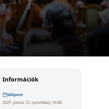
Információk
Időpont
2027. június 12. (szombat), 10:00