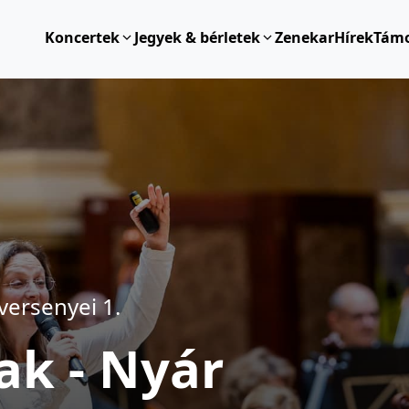
Koncertek
Jegyek & bérletek
Zenekar
Hírek
Tám
ersenyei 1.
ak - Nyár