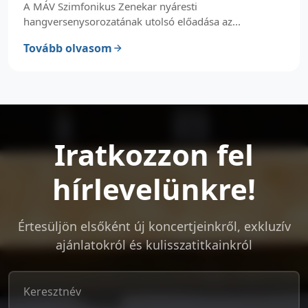
A MÁV Szimfonikus Zenekar nyáresti
hangversenysorozatának utolsó előadása az...
Tovább olvasom
Iratkozzon fel
hírlevelünkre!
Értesüljön elsőként új koncertjeinkről, exkluzív
ajánlatokról és kulisszatitkainkról