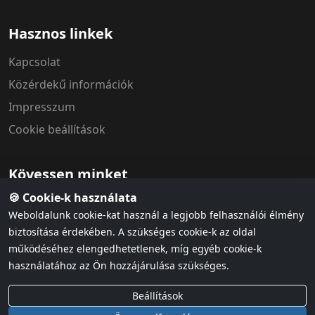
Hasznos linkek
Kapcsolat
Közérdekű információk
Impresszum
Cookie beállítások
Kövessen minket
🍪 Cookie-k használata
Weboldalunk cookie-kat használ a legjobb felhasználói élmény
biztosítása érdekében. A szükséges cookie-k az oldal
működéséhez elengedhetetlenek, míg egyéb cookie-k
használatához az Ön hozzájárulása szükséges.
Adatvédelem
ÁSZF & házirend
Cookie szabályzat
Beállítások
© 2026 MÁV Szimfonikus Zenekar. Minden jog fenntartva.