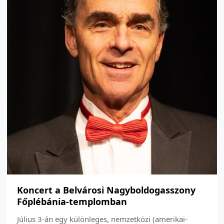
Koncert a Belvárosi Nagyboldogasszony
Főplébánia-templomban
Július 3-án egy különleges, nemzetközi (amerikai-