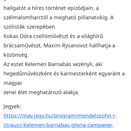
hallgatót a híres történet epizódjain, a
szélmalomharctól a megható pillanatokig. A
szólisták szerepében
Kokas Dóra csellóművészt és a világhírű
brácsaművészt, Maxim Rysanovot hallhatja a
közönség.
Az estet Kelemen Barnabás vezényli, aki
hegedűművészként és karmesterként egyaránt a
magyar
zenei élet meghatározó alakja.
Jegyek:
https://mav.jegy.hu/program/mendelssohn-r-
strauss-kelemen-barnabas-gloria-campaner-