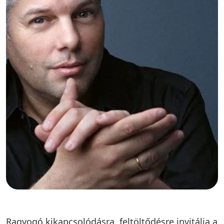
Ragyogó kikapcsolódásra, feltöltődésre invitálja a