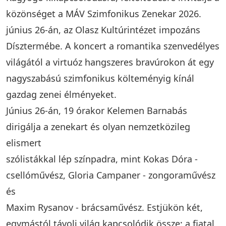
közönséget a MÁV Szimfonikus Zenekar 2026.
június 26-án, az Olasz Kultúrintézet impozáns
Dísztermébe. A koncert a romantika szenvedélyes
világától a virtuóz hangszeres bravúrokon át egy
nagyszabású szimfonikus költeményig kínál
gazdag zenei élményeket.
Június 26-án, 19 órakor Kelemen Barnabás
dirigálja a zenekart és olyan nemzetközileg
elismert
szólistákkal lép színpadra, mint Kokas Dóra -
csellóművész, Gloria Campaner - zongoraművész
és
Maxim Rysanov - brácsaművész. Estjükön két,
egymástól távoli világ kapcsolódik össze: a fiatal