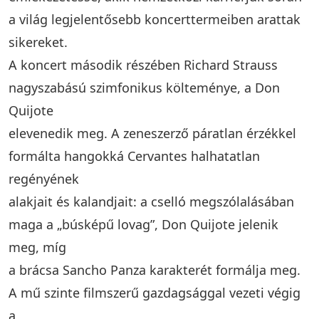
a világ legjelentősebb koncerttermeiben arattak
sikereket.
A koncert második részében Richard Strauss
nagyszabású szimfonikus költeménye, a Don
Quijote
elevenedik meg. A zeneszerző páratlan érzékkel
formálta hangokká Cervantes halhatatlan
regényének
alakjait és kalandjait: a cselló megszólalásában
maga a „búsképű lovag”, Don Quijote jelenik
meg, míg
a brácsa Sancho Panza karakterét formálja meg.
A mű szinte filmszerű gazdagsággal vezeti végig
a