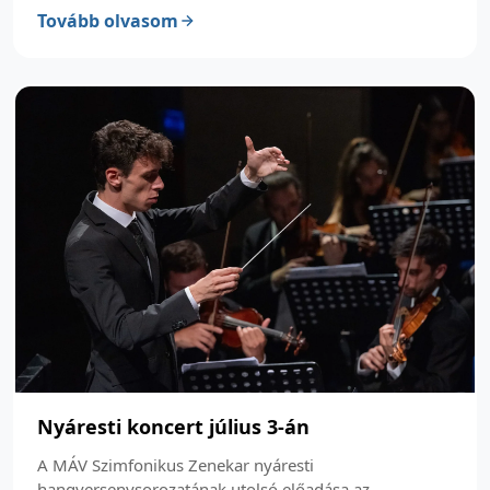
Tovább olvasom
Nyáresti koncert július 3-án
A MÁV Szimfonikus Zenekar nyáresti
hangversenysorozatának utolsó előadása az...