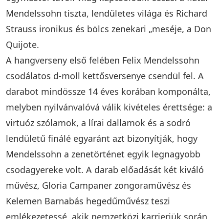
Mendelssohn tiszta, lendületes világa és Richard
Strauss ironikus és bölcs zenekari „meséje, a Don
Quijote.
A hangverseny első felében Felix Mendelssohn
csodálatos d-moll kettősversenye csendül fel. A
darabot mindössze 14 éves korában komponálta,
melyben nyilvánvalóvá válik kivételes érettsége: a
virtuóz szólamok, a lírai dallamok és a sodró
lendületű finálé egyaránt azt bizonyítják, hogy
Mendelssohn a zenetörténet egyik legnagyobb
csodagyereke volt. A darab előadását két kiváló
művész, Gloria Campaner zongoraművész és
Kelemen Barnabás hegedűművész teszi
emlékezetessé, akik nemzetközi karrierjük során