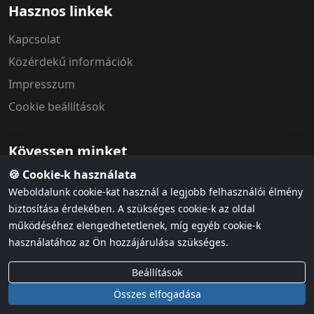
Hasznos linkek
Kapcsolat
Közérdekű információk
Impresszum
Cookie beállítások
Kövessen minket
🍪 Cookie-k használata
Weboldalunk cookie-kat használ a legjobb felhasználói élmény
biztosítása érdekében. A szükséges cookie-k az oldal
működéséhez elengedhetetlenek, míg egyéb cookie-k
használatához az Ön hozzájárulása szükséges.
Adatvédelem
ÁSZF & házirend
Cookie szabályzat
Beállítások
© 2026 MÁV Szimfonikus Zenekar. Minden jog fenntartva.
Összes elfogadása