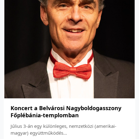
Koncert a Belvárosi Nagyboldogasszony
Főplébánia-templomban
Július 3-án egy különleges, nemzetközi (amerikai-
magyar) együttműködés...