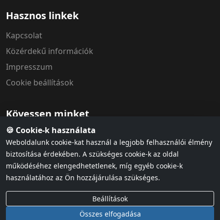
Hasznos linkek
Kapcsolat
Közérdekű információk
Impresszum
Cookie beállítások
Kövessen minket
🍪 Cookie-k használata
Weboldalunk cookie-kat használ a legjobb felhasználói élmény
biztosítása érdekében. A szükséges cookie-k az oldal
működéséhez elengedhetetlenek, míg egyéb cookie-k
használatához az Ön hozzájárulása szükséges.
Adatvédelem
ÁSZF & házirend
Cookie szabályzat
Beállítások
© 2026 MÁV Szimfonikus Zenekar. Minden jog fenntartva.
Összes elfogadása