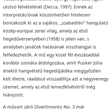
utolsó felvételénél (Decca, 1997). Ennek az
interpretációnak köszönhetően hitelesen
bontakozik ki az a sajátos, „szabadtéri” hangulatú
közép-európai zenei világ, amely az első
hegedűversenyében (1958) is jelen van, s
amelyben Janáček hatásának visszhangjai is
felfedezhetők. A mű egy közel fél évszázaddal
korábbi szonáta átdolgozása, amit Pusker Júlia
éneklő hangvételű hegedűjátéka meggyőzően
kelt életre, ráadásul visszaállítja azt a negyvenegy
ütemet, amely az első lemezfelvételről még
hiányzott.
A műsort záró Divertimento No. 3 már