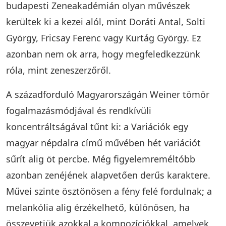
budapesti Zeneakadémián olyan művészek
kerültek ki a kezei alól, mint Doráti Antal, Solti
György, Fricsay Ferenc vagy Kurtág György. Ez
azonban nem ok arra, hogy megfeledkezzünk
róla, mint zeneszerzőről.
A századforduló Magyarországán Weiner tömör
fogalmazásmódjával és rendkívüli
koncentráltságával tűnt ki: a Variációk egy
magyar népdalra című művében hét variációt
sűrít alig öt percbe. Még figyelemreméltóbb
azonban zenéjének alapvetően derűs karaktere.
Művei szinte ösztönösen a fény felé fordulnak; a
melankólia alig érzékelhető, különösen, ha
összevetjük azokkal a kompozíciókkal, amelyek