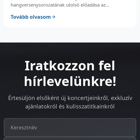
hangversenysorozatának utolsó előadása az...
Tovább olvasom
Iratkozzon fel
hírlevelünkre!
Értesüljön elsőként új koncertjeinkről, exkluzív
ajánlatokról és kulisszatitkainkról