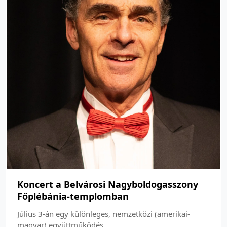
Koncert a Belvárosi Nagyboldogasszony
Főplébánia-templomban
Július 3-án egy különleges, nemzetközi (amerikai-
magyar) együttműködés...