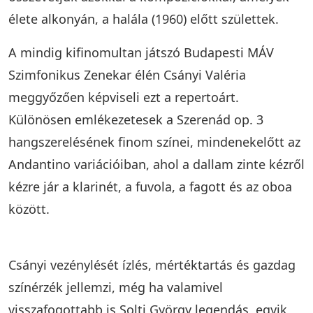
élete alkonyán, a halála (1960) előtt születtek.
A mindig kifinomultan játszó Budapesti MÁV
Szimfonikus Zenekar élén Csányi Valéria
meggyőzően képviseli ezt a repertoárt.
Különösen emlékezetesek a Szerenád op. 3
hangszerelésének finom színei, mindenekelőtt az
Andantino variációiban, ahol a dallam zinte kézről
kézre jár a klarinét, a fuvola, a fagott és az oboa
között.
Csányi vezénylését ízlés, mértéktartás és gazdag
színérzék jellemzi, még ha valamivel
visszafogottabb is Solti György legendás, egyik